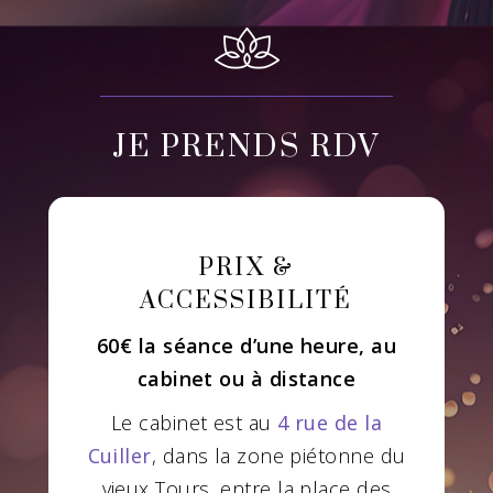
JE PRENDS RDV
PRIX &
ACCESSIBILITÉ
60€ la séance d’une heure, au
cabinet ou à distance
Le cabinet est au
4 rue de la
Cuiller
, dans la zone piétonne du
vieux Tours, entre la place des