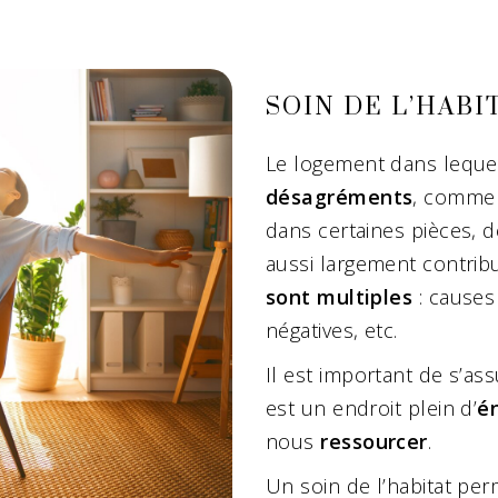
SOIN DE L’HABI
Le logement dans lequel
désagréments
, comme
dans certaines pièces, 
aussi largement contrib
sont multiples
: causes 
négatives, etc.
Il est important de s’a
est un endroit plein d’
é
nous
ressourcer
.
Un soin de l’habitat pe