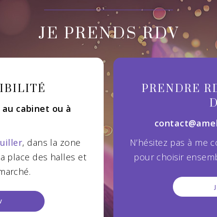
JE PRENDS RDV
IBILITÉ
PRENDRE RD
 au cabinet ou à
contact@ameli
uiller
, dans la zone
N’hésitez pas à me c
a place des halles et
pour choisir ensemb
 marché.
V