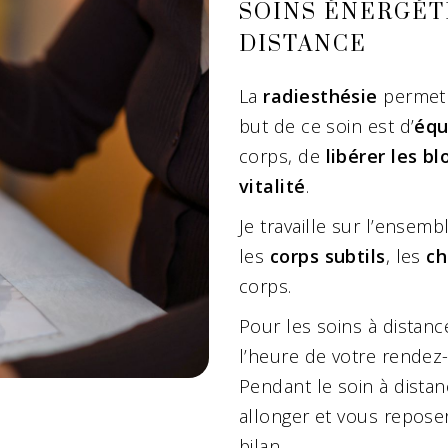
SOINS ÉNERGÉT
DISTANCE
La
radiesthésie
permet 
but de ce soin est d’
équ
corps, de
libérer les b
vitalité
.
Je travaille sur l’ensem
les
corps subtils
, les
ch
corps.
Pour les soins à distance
l’heure de votre rende
Pendant le soin à dista
allonger et vous reposer
bilan.