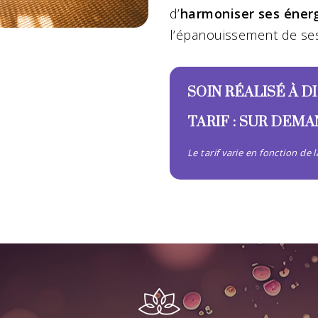
d’
harmoniser ses éner
l’épanouissement de ses
SOIN RÉALISÉ À D
TARIF : SUR DEM
Le tarif varie en fonction de