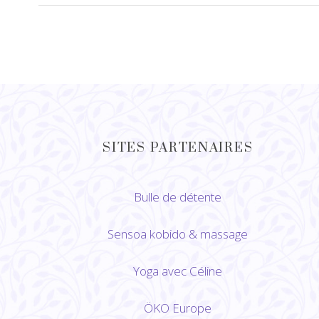
peuvent
être
choisies
sur
la
page
du
SITES PARTENAIRES
produit
Bulle de détente
Sensoa kobido
&
massage
Yoga avec Céline
ÖKO Europe