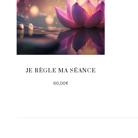
JE RÈGLE MA SÉANCE
Ce
60,00
€
produit
a
plusieurs
CHOIX DES OPTIONS
variations.
Les
options